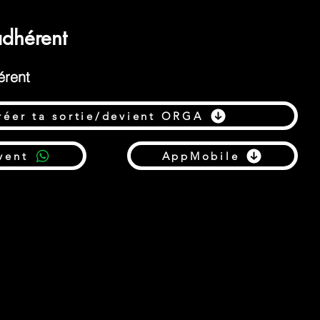
dhérent
érent
réer ta sortie/devient ORGA
vent
AppMobile