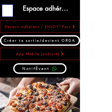
Espace adhérent
ME
NU
Devenir adhérent / ENJOY! Pass
Créer ta sortie/devient ORGA
App Mobile (android)
NotifÉvent