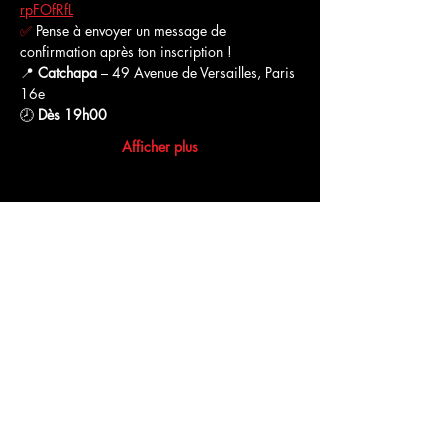
rpFOfRfL
✅
 Pense à envoyer un message de 
confirmation après ton inscription !
📍 
Catchapa
 – 49 Avenue de Versailles, Paris 
16e
🕗 
Dès 19h00
Afficher plus
Partager cet événement
Commentaires