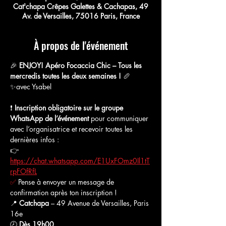
Cat'chapa Crêpes Galettes & Cachapas, 49
Av. de Versailles, 75016 Paris, France
À propos de l'événement
🎉 
ENJOY! Apéro Focaccia Chic – Tous les 
mercredis toutes les deux semaines !
 🥖
✨avec Ysabel
❗️ 
Inscription obligatoire sur le groupe 
WhatsApp de l’événement
 pour communiquer 
avec l’organisatrice et recevoir toutes les 
dernières infos :
👉 
https://chat.whatsapp.com/E1UxFOmz0Il1tT
rpFOfRfL
✅
 Pense à envoyer un message de 
confirmation après ton inscription !
📍 
Catchapa
 – 49 Avenue de Versailles, Paris 
16e
🕗 
Dès 19h00