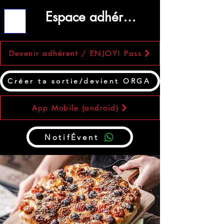
Espace adhérent
ME
NU
Devenir adhérent / ENJOY! Pass
Créer ta sortie/devient ORGA
App Mobile (android)
NotifÉvent