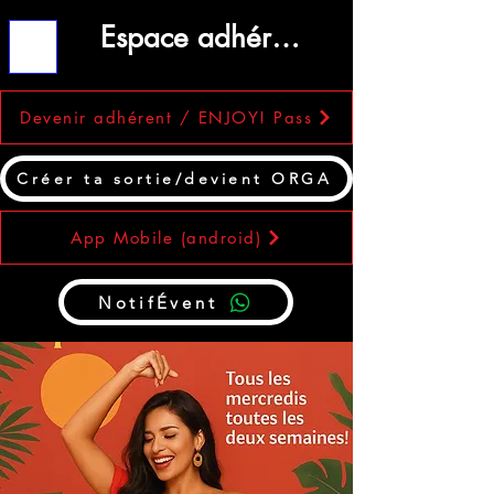
Espace adhérent
ME
NU
Devenir adhérent / ENJOY! Pass
Créer ta sortie/devient ORGA
App Mobile (android)
NotifÉvent