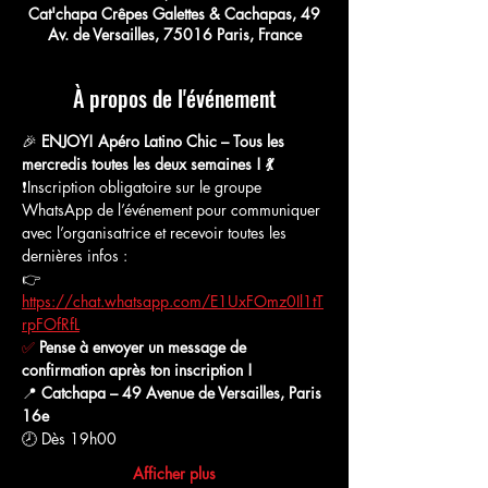
Cat'chapa Crêpes Galettes & Cachapas, 49
Av. de Versailles, 75016 Paris, France
À propos de l'événement
🎉 
ENJOY! Apéro Latino Chic – Tous les 
mercredis toutes les deux semaines ! 💃
❗️Inscription obligatoire sur le groupe 
WhatsApp de l’événement pour communiquer 
avec l’organisatrice et recevoir toutes les 
dernières infos :
👉 
https://chat.whatsapp.com/E1UxFOmz0Il1tT
rpFOfRfL
✅
Pense à envoyer un message de 
confirmation après ton inscription !
📍 
Catchapa – 49 Avenue de Versailles, Paris 
16e
🕗 Dès 19h00
Afficher plus