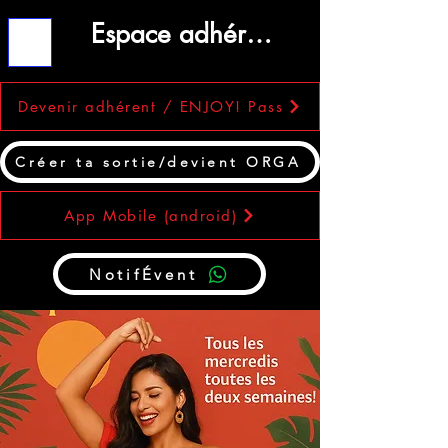
Espace adhérent
ME
NU
Devenir adhérent / ENJOY! Pass
Créer ta sortie/devient ORGA
App Mobile (android)
NotifÉvent