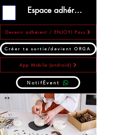
Espace adhérent
ME
NU
Devenir adhérent / ENJOY! Pass
Créer ta sortie/devient ORGA
App Mobile (android)
NotifÉvent