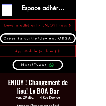
Espace adhérent
ME
NU
Devenir adhérent / ENJOY! Pass
Créer ta sortie/devient ORGA
App Mobile (android)
NotifÉvent
ENJOY ! Changement de
lieu! Le BOA Bar
ven. 29 déc.
  |  
4 Rue Daunou
Attention Changement de lieu!