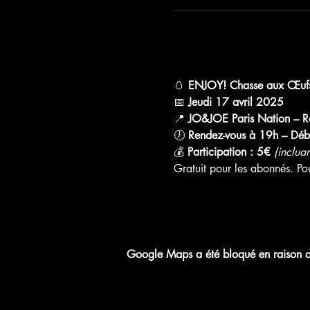
🥚 
ENJOY! Chasse aux Œufs 
📅 
Jeudi 17 avril 2025
📍 
JO&JOE Paris Nation – Ro
🕖 
Rendez-vous à 19h – Déb
💰 
Participation : 5€
(inclua
Gratuit pour les abonnés. Po
Google Maps a été bloqué en raison de