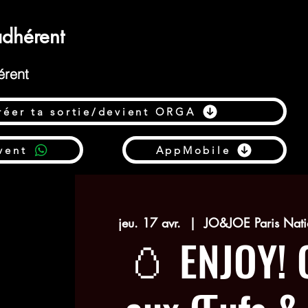
dhérent
érent
réer ta sortie/devient ORGA
vent
AppMobile
jeu. 17 avr.
  |  
JO&JOE Paris Natio
🥚 ENJOY! 