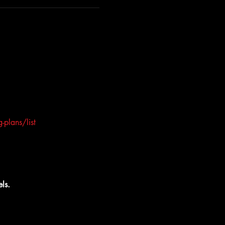
-plans/list
ls.