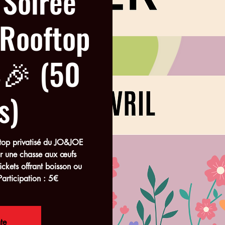
 Soirée
 Rooftop
🎉 (50
s)
oftop privatisé du JO&JOE
ur une chasse aux œufs
ckets offrant boisson ou
Participation : 5€
te