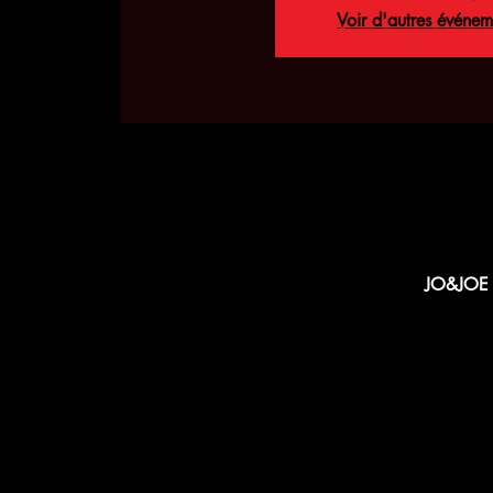
Voir d'autres événem
JO&JOE P