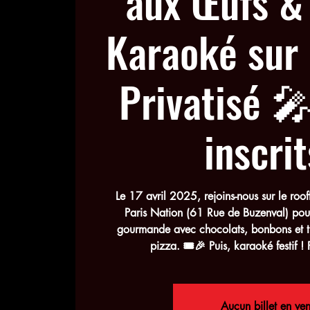
aux Œufs &
Karaoké sur
Privatisé 
inscrit
Le 17 avril 2025, rejoins-nous sur le ro
Paris Nation (61 Rue de Buzenval) po
gourmande avec chocolats, bonbons et ti
pizza. 🎟🎉 Puis, karaoké festif ! 
Aucun billet en ven