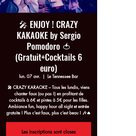
🎤 ENJOY ! CRAZY
KAKAOKE by Sergio
Pomodoro 🍅
(Gratuit+Cocktails 6
euro)
lun. 07 avr.
  |  
Le Tennessee Bar
🎤 CRAZY KARAOKE – Tous les lundis, viens
chanter faux (ou pas !) en profitant de
cocktails à 6€ et pintes à 5€ pour les filles.
Ambiance fun, happy hour all night et entrée
gratuite ! Plus c’est faux, plus c’est beau ! 🎶🔥
Les inscriptions sont closes