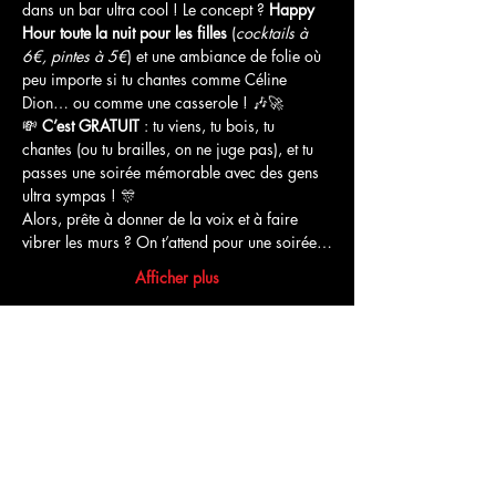
dans un bar ultra cool ! Le concept ? 
Happy 
Hour toute la nuit pour les filles
 (
cocktails à 
6€, pintes à 5€
) et une ambiance de folie où 
peu importe si tu chantes comme Céline 
Dion… ou comme une casserole ! 🎶🚀
💸 
C’est GRATUIT
 : tu viens, tu bois, tu 
chantes (ou tu brailles, on ne juge pas), et tu 
passes une soirée mémorable avec des gens 
ultra sympas ! 🎊
Alors, prête à donner de la voix et à faire 
vibrer les murs ? On t’attend pour une soirée…
Afficher plus
Partager cet événement