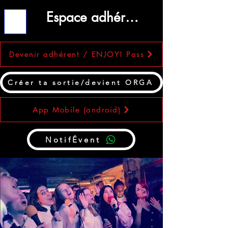
Espace adhérent
ME
NU
Devenir adhérent / ENJOY! Pass
Créer ta sortie/devient ORGA
App Mobile (android)
NotifÉvent