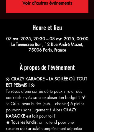
Voir d'autres événements
Heure et lieu
07 avr. 2025, 20:30 – 08 avr. 2025, 00:00
Le Tennessee Bar , 12 Rue André Mazet,
75006 Paris, France
À propos de l'événement
🎤 
CRAZY KARAOKE – LA SOIRÉE OÙ TOUT 
EST PERMIS !
 🎤
Tu rêves d’une soirée où tu peux siroter des 
cocktails stylés sans exploser ton budget ? 🍹
✨ Où tu peux hurler (euh… chanter) à pleins 
poumons sans jugement ? Alors 
CRAZY 
KARAOKE
 est fait pour toi !
🔥 
Tous les lundis
, on t’attend pour une 
session de karaoké complètement déjantée 