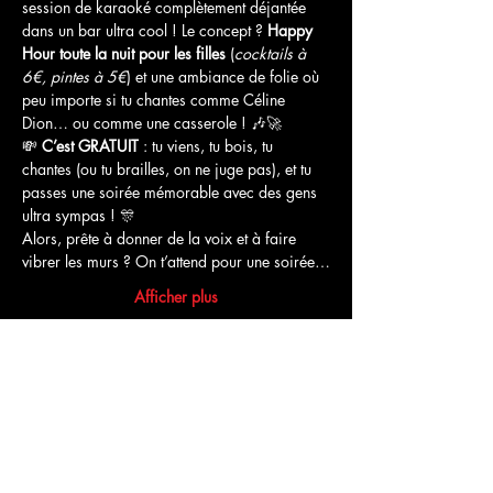
session de karaoké complètement déjantée 
dans un bar ultra cool ! Le concept ? 
Happy 
Hour toute la nuit pour les filles
 (
cocktails à 
6€, pintes à 5€
) et une ambiance de folie où 
peu importe si tu chantes comme Céline 
Dion… ou comme une casserole ! 🎶🚀
💸 
C’est GRATUIT
 : tu viens, tu bois, tu 
chantes (ou tu brailles, on ne juge pas), et tu 
passes une soirée mémorable avec des gens 
ultra sympas ! 🎊
Alors, prête à donner de la voix et à faire 
vibrer les murs ? On t’attend pour une soirée…
Afficher plus
Partager cet événement