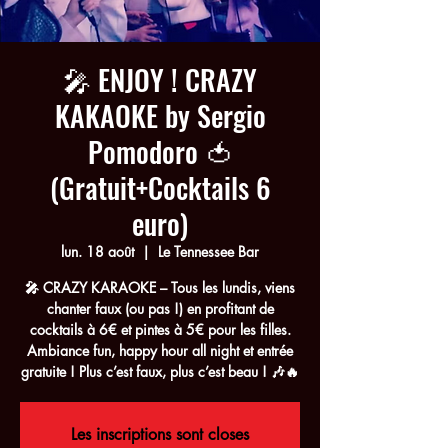
🎤 ENJOY ! CRAZY
KAKAOKE by Sergio
Pomodoro 🍅
(Gratuit+Cocktails 6
euro)
lun. 18 août
  |  
Le Tennessee Bar
🎤 CRAZY KARAOKE – Tous les lundis, viens
chanter faux (ou pas !) en profitant de
cocktails à 6€ et pintes à 5€ pour les filles.
Ambiance fun, happy hour all night et entrée
gratuite ! Plus c’est faux, plus c’est beau ! 🎶🔥
Les inscriptions sont closes