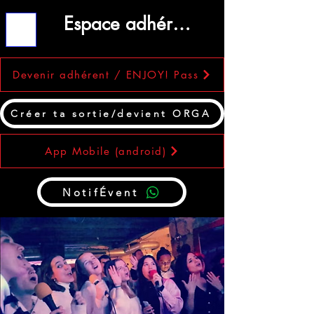
Espace adhérent
ME
NU
Devenir adhérent / ENJOY! Pass
Créer ta sortie/devient ORGA
App Mobile (android)
NotifÉvent