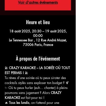
Voir d'autres événements
Heure et lieu
18 août 2025, 20:30 – 19 août 2025,
00:00
Le Tennessee Bar , 12 Rue André Mazet,
75006 Paris, France
À propos de l'événement
🎤 
CRAZY KARAOKE – LA SOIRÉE OÙ TOUT 
EST PERMIS !
 🎤
Tu rêves d’une soirée où tu peux siroter des 
cocktails stylés sans exploser ton budget ? 🍹
✨ Où tu peux hurler (euh… chanter) à pleins 
poumons sans jugement ? Alors 
CRAZY 
KARAOKE
 est fait pour toi !
🔥 
Tous les lundis
, on t’attend pour une 