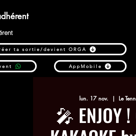
dhérent
érent
réer ta sortie/devient ORGA
vent
AppMobile
lun. 17 nov.
  |  
Le Tenn
🎤 ENJOY !