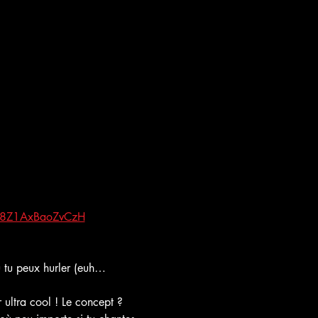
TM8Z1AxBaoZvCzH
ù tu peux hurler (euh… 
ultra cool ! Le concept ? 