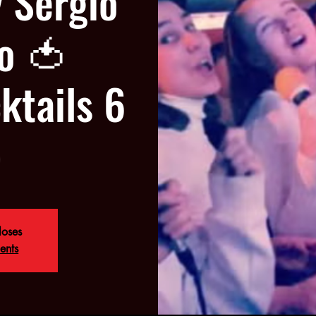
 Sergio
o 🍅
ktails 6
)
loses
ents