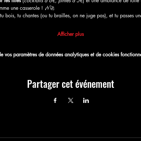
les filles
 (
cocktails à 6€, pintes à 5€
) et une ambiance de folie 
me une casserole ! 🎶🚀
, tu bois, tu chantes (ou tu brailles, on ne juge pas), et tu passes
Afficher plus
 vos paramètres de données analytiques et de cookies fonctionne
Partager cet événement