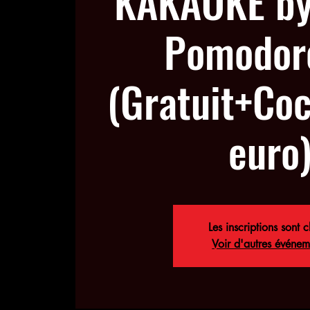
KAKAOKE by
Pomodor
(Gratuit+Coc
euro
Les inscriptions sont c
Voir d'autres événem