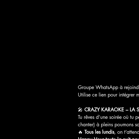
Groupe WhatsApp à rejoindre 
Utilise ce lien pour intégre
🎤 
CRAZY KARAOKE – LA S
Tu rêves d’une soirée où tu 
chanter) à pleins poumons sa
🔥 
Tous les lundis
, on t’atte