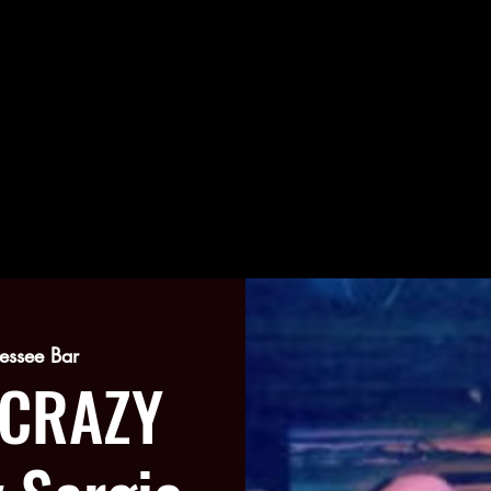
essee Bar
 CRAZY