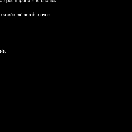
où peu importe si tu chantes 
 une soirée mémorable avec 
ls.