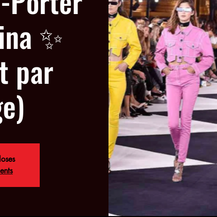
-Porter
lina ✨
t par
e)
loses
ents