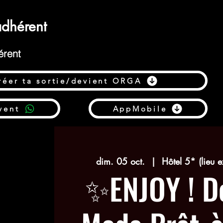
dhérent
érent
réer ta sortie/devient ORGA
vent
AppMobile
dim. 05 oct.
  |  
Hôtel 5* (lieu 
✨ENJOY ! Dé