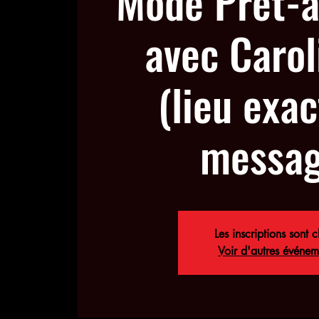
Mode Prêt-à
avec Caro
(lieu exac
messag
Les inscriptions sont c
Voir d'autres événem