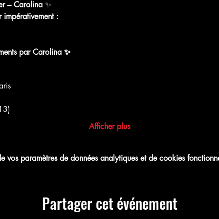
er – Carolina
 ✨
 impérativement :
sapp.com
ents par Carolina ✨
Group Invite
ris
13)
Afficher plus
 vos paramètres de données analytiques et de cookies fonctionne
Partager cet événement