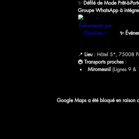
✨ 
Défilé de Mode Prêt-à-Port
Groupe WhatsApp à intégrer
chat.what
✨ Événem
WhatsApp 
📍 
Lieu
 : Hôtel 5*, 75008 Pa
🚇 
Transports proches
 :
Miromesnil
 (Lignes 9 & 
Google Maps a été bloqué en raison de