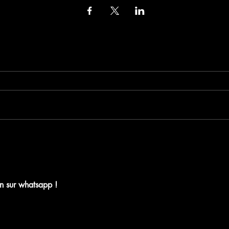
nregistrez votre pla
on sur whatsapp !