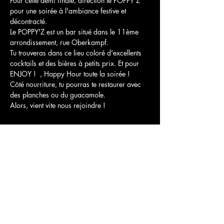
Pour cette demi finale, direction le POPPY'Z 
pour une soirée à l'ambiance festive et 
décontracté. 
Le POPPY'Z est un bar situé dans le 11ème 
arrondissement, rue Oberkampf.
Tu trouveras dans ce lieu coloré d'excellents 
cocktails et des bières à petits prix. Et pour 
ENJOY !  , Happy Hour toute la soirée !
Côté nourriture, tu pourras te restaurer avec 
des planches ou du guacamole. 
Alors, vient vite nous rejoindre ! 
Partager cet événement