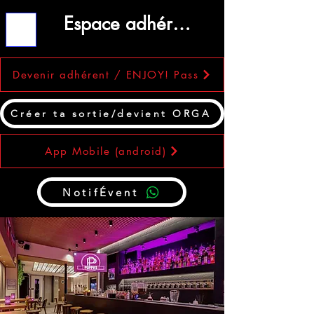
Espace adhérent
ME
NU
Devenir adhérent / ENJOY! Pass
Créer ta sortie/devient ORGA
App Mobile (android)
NotifÉvent