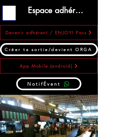
Espace adhérent
ME
NU
Devenir adhérent / ENJOY! Pass
Créer ta sortie/devient ORGA
App Mobile (android)
NotifÉvent