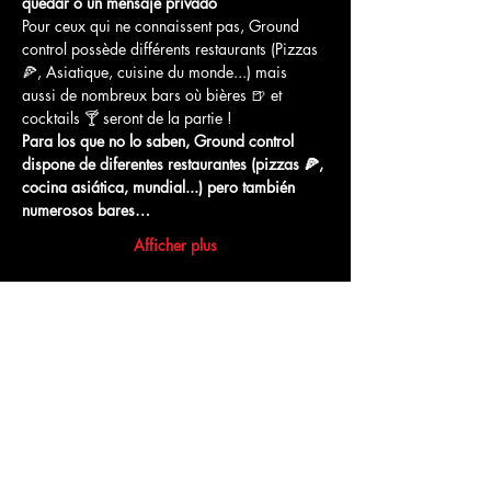
quedar o un mensaje privado
Pour ceux qui ne connaissent pas, Ground 
control possède différents restaurants (Pizzas 
🍕, Asiatique, cuisine du monde...) mais 
aussi de nombreux bars où bières 🍺 et 
cocktails 🍸 seront de la partie !
Para los que no lo saben, Ground control 
dispone de diferentes restaurantes (pizzas 🍕, 
cocina asiática, mundial...) pero también 
numerosos bares…
Afficher plus
Partager cet événement