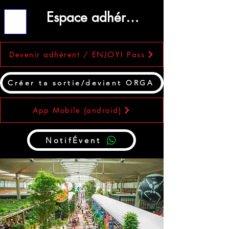
Espace adhérent
ME
NU
Devenir adhérent / ENJOY! Pass
Créer ta sortie/devient ORGA
App Mobile (android)
NotifÉvent