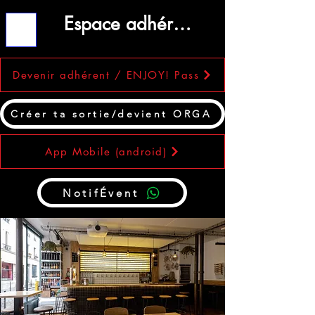
Espace adhérent
ME
NU
Devenir adhérent / ENJOY! Pass
Créer ta sortie/devient ORGA
App Mobile (android)
NotifÉvent