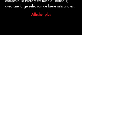
comptoir. La bière y est mise à l’honneur, 
avec une large sélection de bière artisanales.
Afficher plus
Partager cet événement
Commentaires
Rédigez un commentaire...