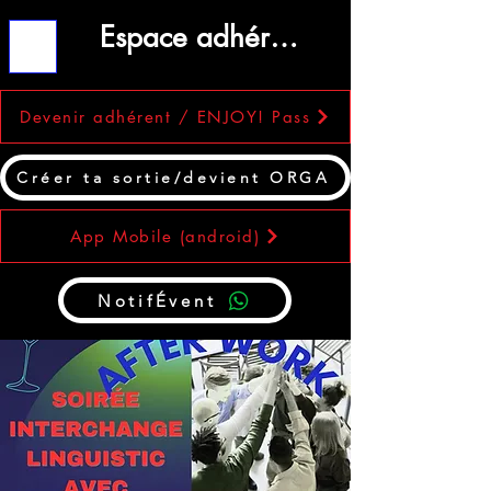
Espace adhérent
ME
NU
Devenir adhérent / ENJOY! Pass
Créer ta sortie/devient ORGA
App Mobile (android)
NotifÉvent