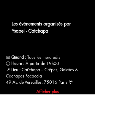
chat.whatsapp.com
Les événements organisés par
Ysabel - Catchapa
WhatsApp Group Invite
📅 
Quand :
 Tous les mercredis
🕖 
Heure :
 À partir de 19h00
📍 
Lieu :
 Cat’chapa – Crêpes, Galettes & 
Cachapas Focaccia
49 Av. de Versailles, 75016 Paris 🌴
Afficher plus
Partager cet événement