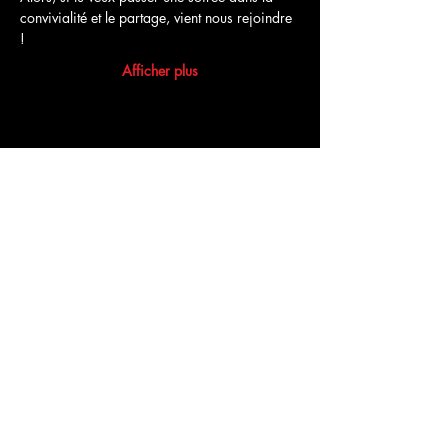
convivialité et le partage, vient nous rejoindre 
!
Afficher plus
Partager cet événement
Commentaires
Rédigez un commentaire...