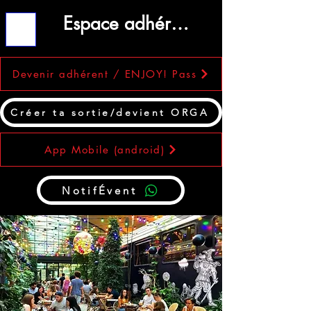
Espace adhérent
ME
NU
Devenir adhérent / ENJOY! Pass
Créer ta sortie/devient ORGA
App Mobile (android)
NotifÉvent