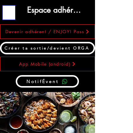
Espace adhérent
ME
NU
Devenir adhérent / ENJOY! Pass
Créer ta sortie/devient ORGA
App Mobile (android)
NotifÉvent