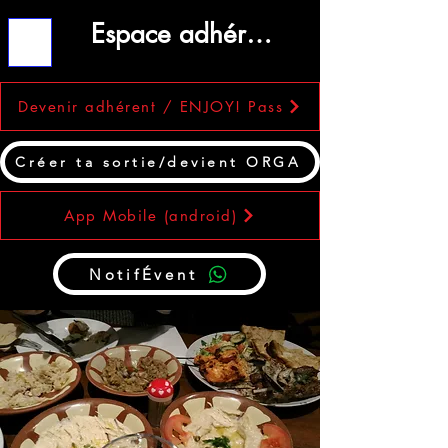
Espace adhérent
ME
NU
Devenir adhérent / ENJOY! Pass
Créer ta sortie/devient ORGA
App Mobile (android)
NotifÉvent