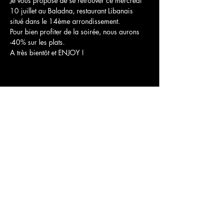
Je vous propose de se retrouver ce mercredi 
10 juillet au Baladna, restaurant Libanais 
situé dans le 14ème arrondissement.
Pour bien profiter de la soirée, nous aurons 
-40% sur les plats.
A très bientôt et ENJOY !
Partager cet événement
Commentaires