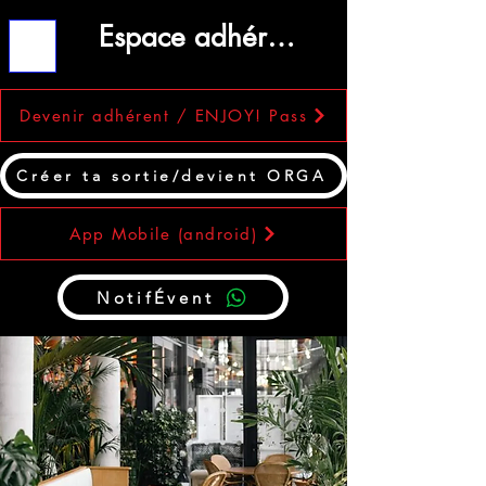
Espace adhérent
ME
NU
Devenir adhérent / ENJOY! Pass
Créer ta sortie/devient ORGA
App Mobile (android)
NotifÉvent