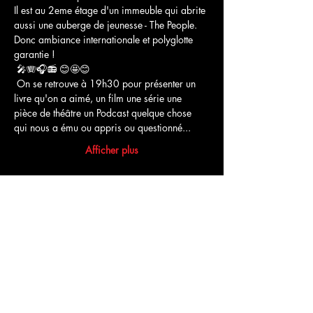
Il est au 2eme étage d'un immeuble qui abrite 
aussi une auberge de jeunesse - The People. 
Donc ambiance internationale et polyglotte 
garantie !
 🎤🪗🎧📻 😊🤩😊
 On se retrouve à 19h30 pour présenter un 
livre qu'on a aimé, un film une série une 
pièce de théâtre un Podcast quelque chose 
qui nous a ému ou appris ou questionné...
Afficher plus
Partager cet événement