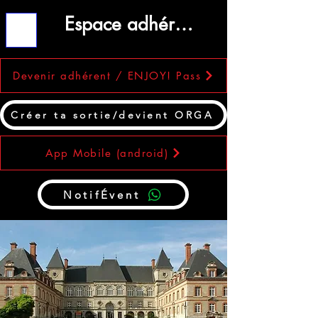
Espace adhérent
ME
NU
Devenir adhérent / ENJOY! Pass
Créer ta sortie/devient ORGA
App Mobile (android)
NotifÉvent