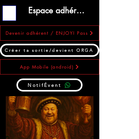
Espace adhérent
ME
NU
Devenir adhérent / ENJOY! Pass
Créer ta sortie/devient ORGA
App Mobile (android)
NotifÉvent