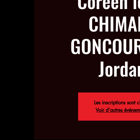
Coréen l
CHIMA
GONCOUR
Jorda
Les inscriptions sont c
Voir d'autres événem