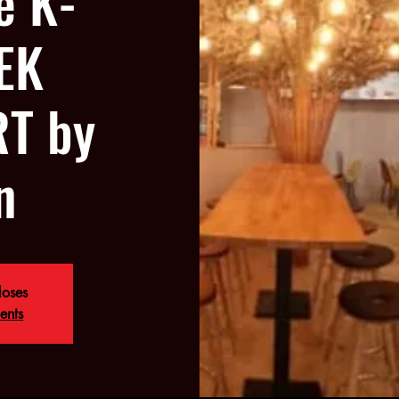
e K-
EK
T by
n
loses
ents