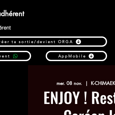
dhérent
érent
réer ta sortie/devient ORGA
vent
AppMobile
mer. 08 nov.
  |  
K-CHIMAE
ENJOY ! Res