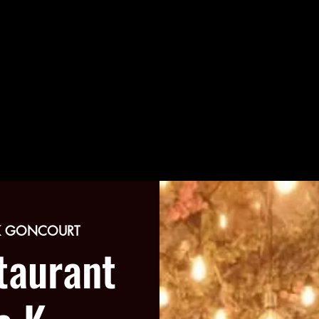
K GONCOURT
taurant