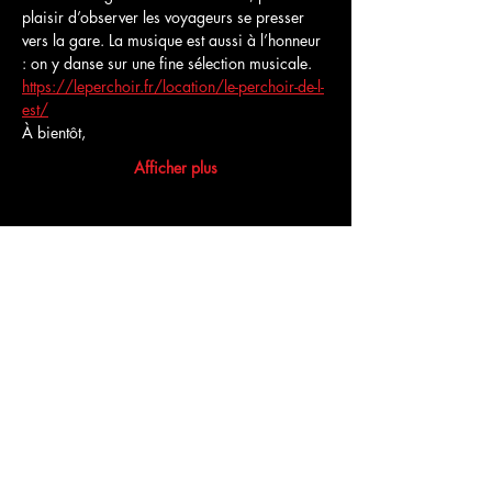
plaisir d’observer les voyageurs se presser 
vers la gare. La musique est aussi à l’honneur 
: on y danse sur une fine sélection musicale.
https://leperchoir.fr/location/le-perchoir-de-l-
est/
À bientôt,
Afficher plus
Partager cet événement
Commentaires