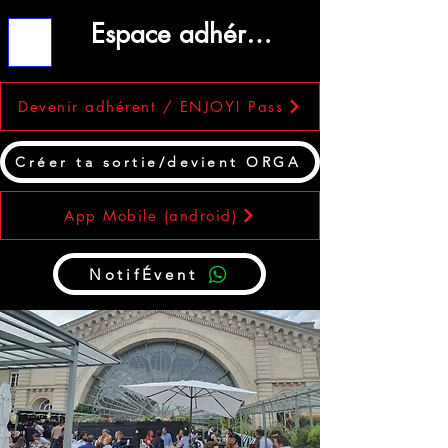
Espace adhérent
ME
NU
Devenir adhérent / ENJOY! Pass
Créer ta sortie/devient ORGA
App Mobile (android)
NotifÉvent