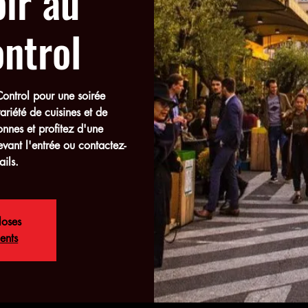
ir au
ntrol
ontrol pour une soirée
riété de cuisines et de
onnes et profitez d'une
ant l'entrée ou contactez-
ils.
loses
ents