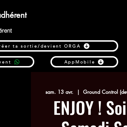
dhérent
érent
réer ta sortie/devient ORGA
vent
AppMobile
sam. 13 avr.
  |  
Ground Control (de
ENJOY ! So