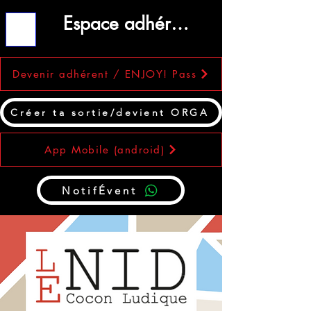
Espace adhérent
ME
NU
Devenir adhérent / ENJOY! Pass
Créer ta sortie/devient ORGA
App Mobile (android)
NotifÉvent