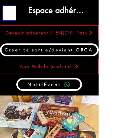
Espace adhérent
ME
NU
Devenir adhérent / ENJOY! Pass
Créer ta sortie/devient ORGA
App Mobile (android)
NotifÉvent