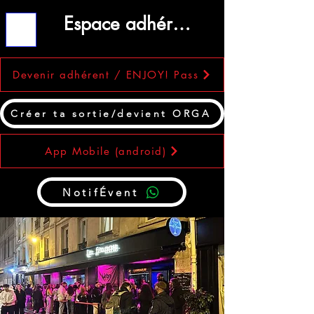
Espace adhérent
ME
NU
Devenir adhérent / ENJOY! Pass
Créer ta sortie/devient ORGA
App Mobile (android)
NotifÉvent