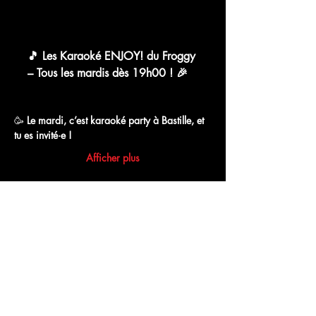
chat.whatsapp.com
🎵 Les Karaoké ENJOY! du Froggy
– Tous les mardis dès 19h00 ! 🎉
WhatsApp Group Invite
🥳 
Le mardi, c’est karaoké party à Bastille, et 
tu es invité·e !
Afficher plus
Partager cet événement