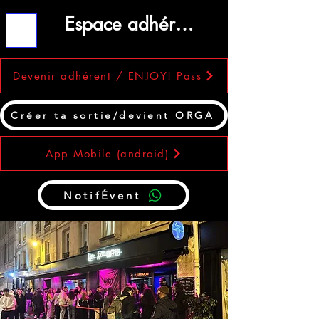
Espace adhérent
ME
NU
Devenir adhérent / ENJOY! Pass
Créer ta sortie/devient ORGA
App Mobile (android)
NotifÉvent