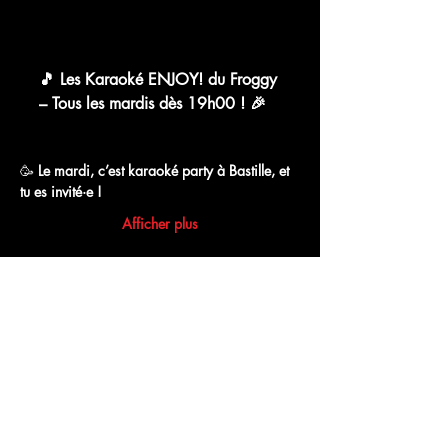
chat.whatsapp.com
🎵 Les Karaoké ENJOY! du Froggy
– Tous les mardis dès 19h00 ! 🎉
WhatsApp Group Invite
🥳 
Le mardi, c’est karaoké party à Bastille, et 
tu es invité·e !
Afficher plus
Partager cet événement