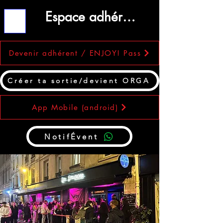
Espace adhérent
ME
NU
Devenir adhérent / ENJOY! Pass
Créer ta sortie/devient ORGA
App Mobile (android)
NotifÉvent