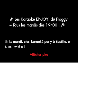
chat.whatsapp.com
🎵 Les Karaoké ENJOY! du Froggy
– Tous les mardis dès 19h00 ! 🎉
WhatsApp Group Invite
🥳 
Le mardi, c’est karaoké party à Bastille, et 
tu es invité·e !
Afficher plus
Partager cet événement