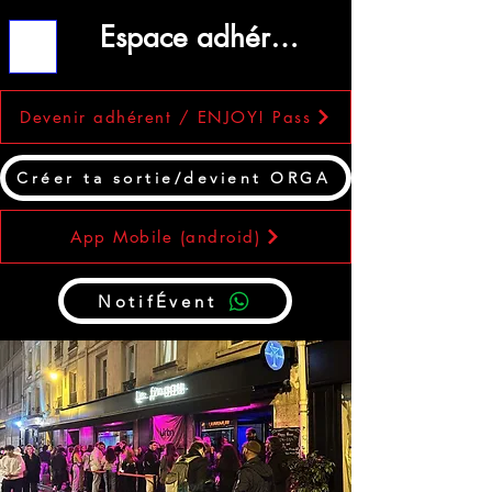
Espace adhérent
ME
NU
Devenir adhérent / ENJOY! Pass
Créer ta sortie/devient ORGA
App Mobile (android)
NotifÉvent