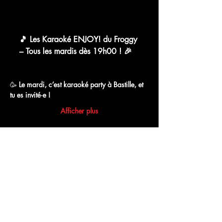
chat.whatsapp.com
🎵 Les Karaoké ENJOY! du Froggy
– Tous les mardis dès 19h00 ! 🎉
WhatsApp Group Invite
🥳 
Le mardi, c’est karaoké party à Bastille, et 
tu es invité·e !
Afficher plus
Partager cet événement