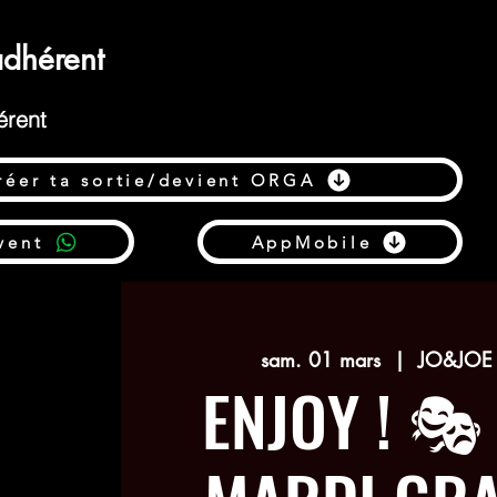
dhérent
érent
réer ta sortie/devient ORGA
vent
AppMobile
sam. 01 mars
  |  
JO&JOE P
ENJOY ! 🎭