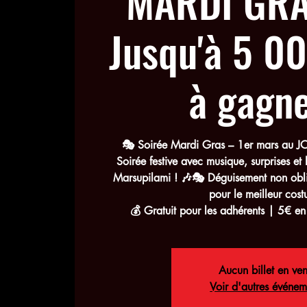
MARDI GRA
Jusqu'à 5 0
à gagne
🎭 Soirée Mardi Gras – 1er mars au J
Soirée festive avec musique, surprises et
Marsupilami ! 🎶🎭 Déguisement non obl
pour le meilleur cos
💰 Gratuit pour les adhérents | 5€ en
Aucun billet en ven
Voir d'autres événem