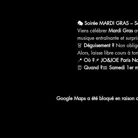
🎭 Soirée MARDI GRAS – Sa
Viens célébrer 
Mardi Gras
 a
musique entraînante et surpri
👗 
Déguisement ?
 Non oblig
Alors, laisse libre cours à t
📍 
Où ?
📌 
JO&JOE Paris Na
⏰ 
Quand ?
📅 
Samedi 1er 
Google Maps a été bloqué en raison de