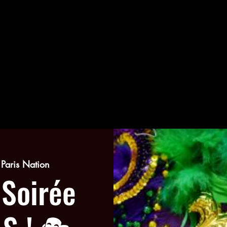
aris Nation
 Soirée