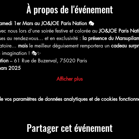
À propos de l'événement
medi 1er Mars au JO&JOE Paris Nation 🎭
vec nous lors d’une soirée festive et colorée au 
JO&JOE Paris Nat
ses au rendez-vous… et en exclusivité : 
la présence du Marsupilam
atoire… 
mais
 le meilleur déguisement remportera un 
cadeau surpr
on imagination ! 🎭✨
tion
 – 61 Rue de Buzenval, 75020 Paris
mars 2025
Afficher plus
 vos paramètres de données analytiques et de cookies fonctionne
Partager cet événement