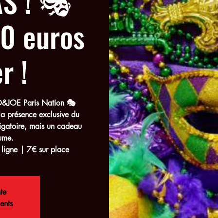
S ! 🎭
00 euros
r !
O&JOE Paris Nation 🎭
 la présence exclusive du
igatoire, mais un cadeau
tume.
 ligne | 7€ sur place
te
ents