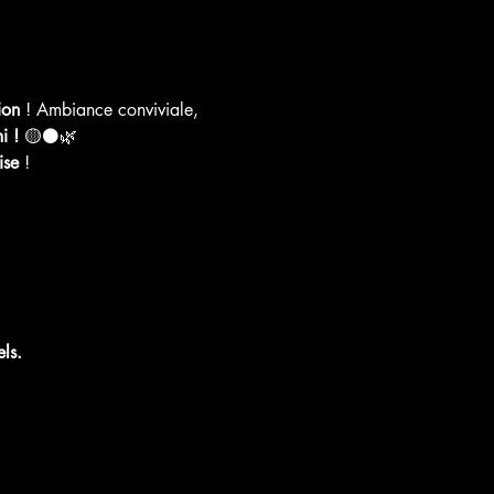
ion
 ! Ambiance conviviale, 
i !
 🟡⚫🌿
ise
 ! 
ls.