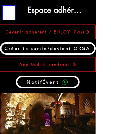
Espace adhérent
ME
NU
Devenir adhérent / ENJOY! Pass
Créer ta sortie/devient ORGA
App Mobile (android)
NotifÉvent