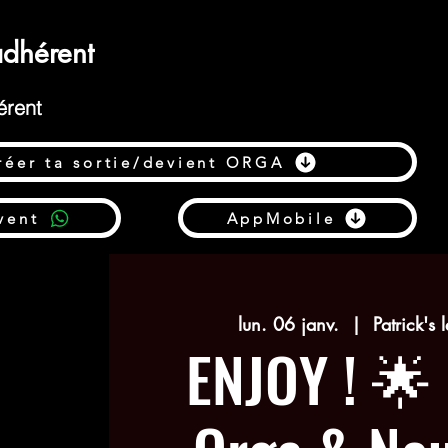
dhérent
érent
réer ta sortie/devient ORGA
vent
AppMobile
lun. 06 janv.
  |  
Patrick's 
ENJOY ! 🌟