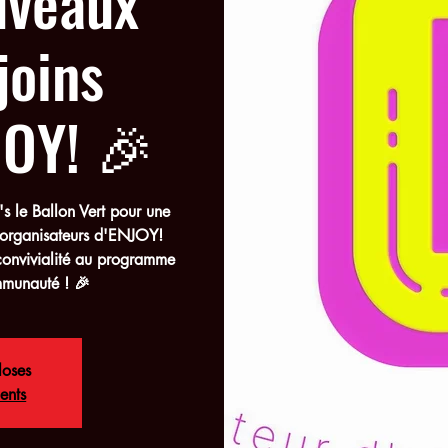
uveaux
joins
JOY! 🎉
's le Ballon Vert pour une
s organisateurs d'ENJOY!
convivialité au programme
mmunauté ! 🎉
loses
ents