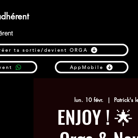
dhérent
érent
réer ta sortie/devient ORGA
vent
AppMobile
lun. 10 févr.
  |  
Patrick's l
ENJOY ! 🌟