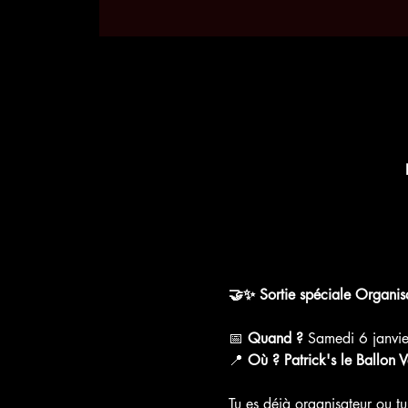
🤝✨ Sortie spéciale Organisa
📅 
Quand ?
 Samedi 6 janvi
📍 
Où ?
Patrick's le Ballon V
Tu es déjà organisateur ou tu 