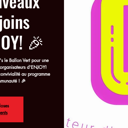
uveaux
joins
JOY! 🎉
's le Ballon Vert pour une
s organisateurs d'ENJOY!
convivialité au programme
mmunauté ! 🎉
loses
ents