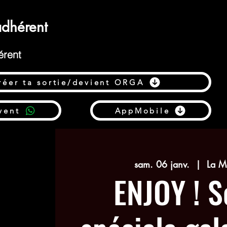
dhérent
érent
réer ta sortie/devient ORGA
vent
AppMobile
sam. 06 janv.
  |  
La M
ENJOY ! S