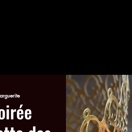
arguerite
oirée