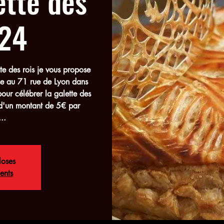
ette des
024
te des rois je vous propose
se au 71 rue de Lyon dans
our célébrer la galette des
 d'un montant de 5€ par
..
loses
ents