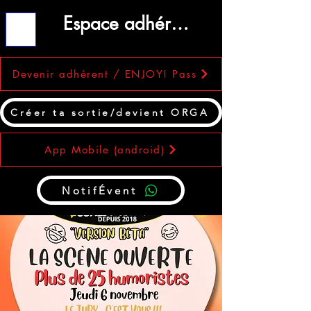
Espace adhérent
ME
NU
Devenir adhérent / ENJOY! Pass
Créer ta sortie/devient ORGA
App Mobile (android)
NotifÉvent