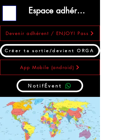
Espace adhérent
ME
NU
Devenir adhérent / ENJOY! Pass
Créer ta sortie/devient ORGA
App Mobile (android)
NotifÉvent