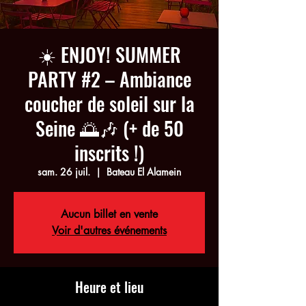
☀️ ENJOY! SUMMER
PARTY #2 – Ambiance
coucher de soleil sur la
Seine 🌅🎶 (+ de 50
inscrits !)
sam. 26 juil.
  |  
Bateau El Alamein
Aucun billet en vente
Voir d'autres événements
Heure et lieu