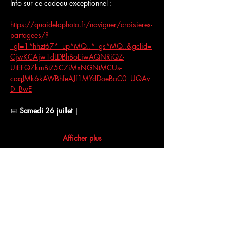
Info sur ce cadeau exceptionnel :
https://quaidelaphoto.fr/naviguer/croisieres-
partagees/?
_gl=1*hhzt67*_up*MQ..*_gs*MQ..&gclid=
CjwKCAjw1dLDBhBoEiwAQNRiQZ-
UtEFQ7kmBtZ5C7iMxNGNtMCUs-
caqJMk6kAWBhfeAJf1MYdDoeBoC0_UQAv
D_BwE
📅 
Samedi 26 juillet
 | 
Afficher plus
Partager cet événement