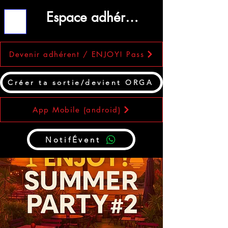
Espace adhérent
ME
NU
Devenir adhérent / ENJOY! Pass
Créer ta sortie/devient ORGA
App Mobile (android)
NotifÉvent