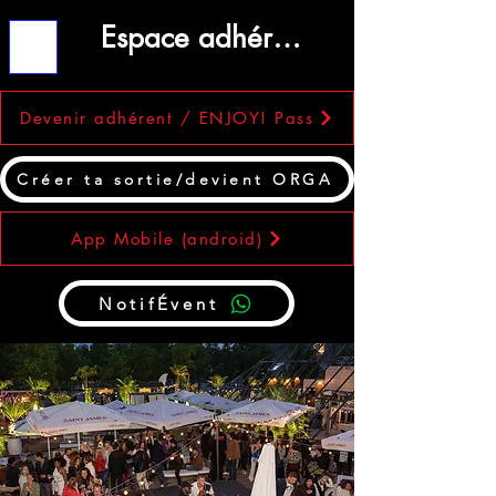
Espace adhérent
ME
NU
Devenir adhérent / ENJOY! Pass
Créer ta sortie/devient ORGA
App Mobile (android)
NotifÉvent