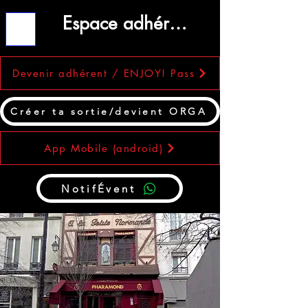
Espace adhérent
ME
NU
Devenir adhérent / ENJOY! Pass
Créer ta sortie/devient ORGA
App Mobile (android)
NotifÉvent