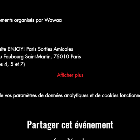
sapp.com
ements organisés par Wawaa
Group Invite
e site ENJOY! Paris Sorties Amicales
u Faubourg Saint-Martin, 75010 Paris
s 4, 5 et 7)
Afficher plus
 vos paramètres de données analytiques et de cookies fonctionne
Partager cet événement