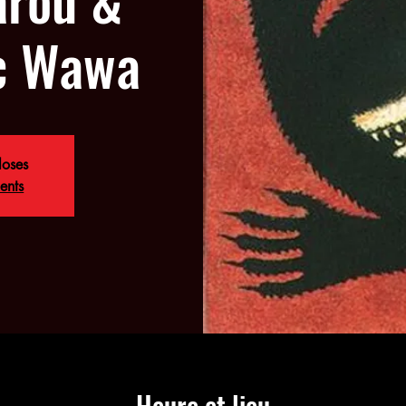
c Wawa
loses
ents
Heure et lieu