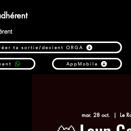
dhérent
érent
réer ta sortie/devient ORGA
vent
AppMobile
mar. 28 oct.
  |  
Le R
🐺 Loup G