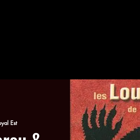
oyal Est
arou &