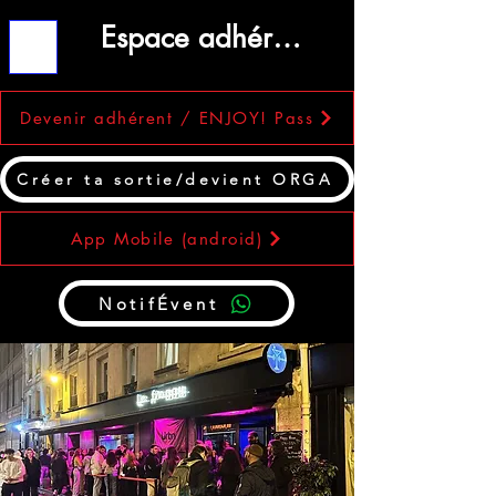
Espace adhérent
ME
NU
Devenir adhérent / ENJOY! Pass
Créer ta sortie/devient ORGA
App Mobile (android)
NotifÉvent