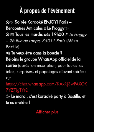
À propos de l'événement
🎤✨ 
Soirée Karaoké ENJOY! Paris – 
Rencontres Amicales x Le Froggy
 ✨
🎤📅 
Tous les mardis dès 19h00
📍 
Le Froggy 
– 26 Rue de Lappe, 75011 Paris
 (Métro 
Bastille)
📲 
Tu veux être dans la boucle ? 
Rejoins le groupe WhatsApp officiel de la 
soirée
 (après ton inscription) pour toutes les 
infos, surprises, et papotages d’avant-soirée :
👉 
https://chat.whatsapp.com/KAxRj3wPAXOK
7YZ7JgTYtQ
🥳 
Le mardi, c’est karaoké party à Bastille, et 
tu es invité·e !
Afficher plus