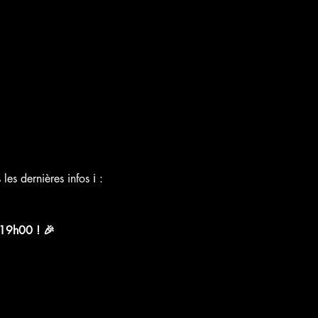
s dernières infos ℹ️ :
 19h00 ! 🎉