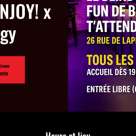
NJOY! x
ggy
loses
ents
Heure et lieu