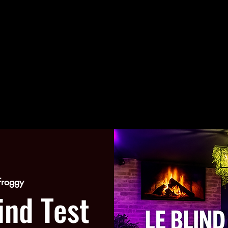
Froggy
ind Test