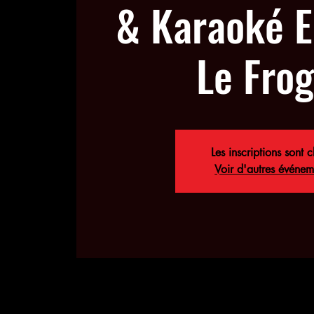
& Karaoké E
Le Fro
Les inscriptions sont c
Voir d'autres événem