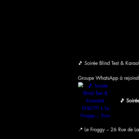
🎵 Soirée Blind Test & Kara
Groupe WhatsApp à rejoindre a
chat.what
🎵 Soiré
WhatsApp 
📍 Le Froggy – 26 Rue de L