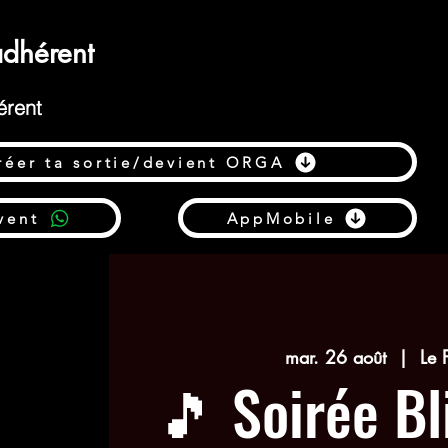
dhérent
érent
réer ta sortie/devient ORGA
vent
AppMobile
mar. 26 août
  |  
Le 
🎵 Soirée Bl