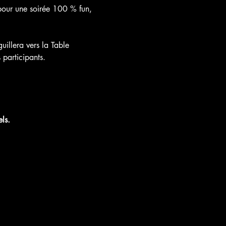
s pour une soirée 100 % fun, 
illera vers la Table 
participants.
ls.