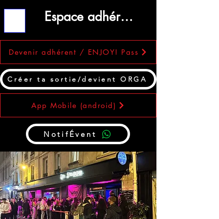
Espace adhérent
ME
NU
Devenir adhérent / ENJOY! Pass
Créer ta sortie/devient ORGA
App Mobile (android)
NotifÉvent