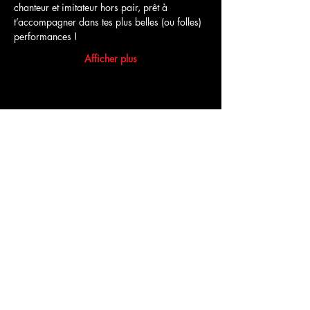
chanteur et imitateur hors pair, prêt à 
t’accompagner dans tes plus belles (ou folles) 
performances !
Afficher plus
Partager cet événement
Commentaires
Rédigez un commentaire...