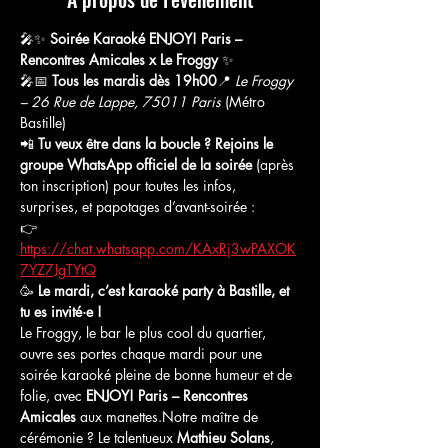
🎤✨ 
Soirée Karaoké ENJOY! Paris – 
Rencontres Amicales x Le Froggy
 ✨
🎤📅 
Tous les mardis dès 19h00
📍 
Le Froggy 
– 26 Rue de Lappe, 75011 Paris
 (Métro 
Bastille)
📲 
Tu veux être dans la boucle ? Rejoins le 
groupe WhatsApp officiel de la soirée
 (après 
ton inscription) pour toutes les infos, 
surprises, et papotages d’avant-soirée :
👉 
https://chat.whatsapp.com/KAxRj3wPAXOK
7YZ7JgTYtQ
🥳 
Le mardi, c’est karaoké party à Bastille, et 
tu es invité·e !
Le Froggy, le bar le plus cool du quartier, 
ouvre ses portes chaque mardi pour une 
soirée karaoké pleine de bonne humeur et de 
folie, avec 
ENJOY! Paris – Rencontres 
Amicales
 aux manettes.Notre maître de 
cérémonie ? Le talentueux 
Mathieu Solans
, 