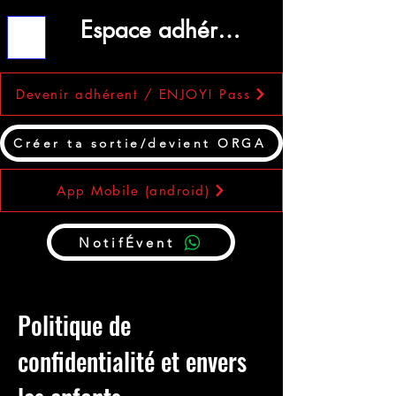
Espace adhérent
ME
NU
Devenir adhérent / ENJOY! Pass
Créer ta sortie/devient ORGA
App Mobile (android)
NotifÉvent
Politique de
confidentialité et envers