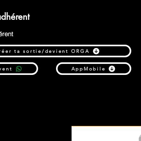
dhérent
érent
réer ta sortie/devient ORGA
vent
AppMobile