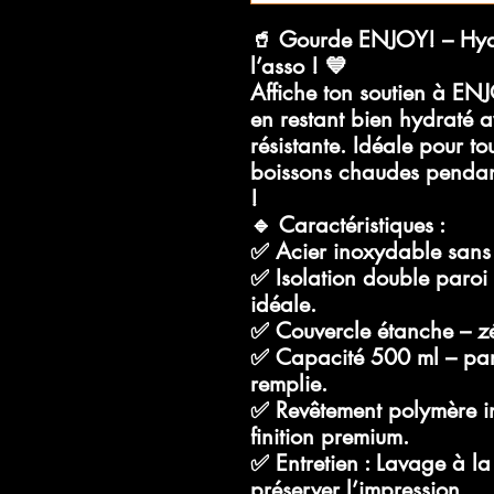
🥤
Gourde ENJOY! – Hydra
l’asso !
💙
Affiche ton soutien à
ENJO
en restant bien hydraté a
résistante. Idéale pour to
boissons
chaudes penda
!
🔹
Caractéristiques
:
✅
Acier inoxydable sans
✅
Isolation double paroi
idéale.
✅
Couvercle étanche
– zé
✅
Capacité 500 ml
– par
remplie.
✅
Revêtement polymère in
finition premium.
✅
Entretien
: Lavage à l
préserver l’impression.