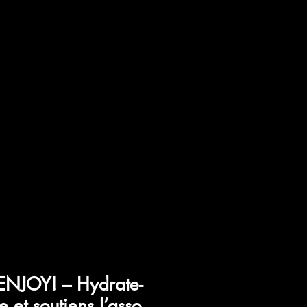
ENJOY! – Hydrate-
le et soutiens l’asso