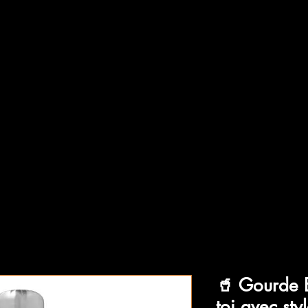
🥤 Gourde 
toi avec sty