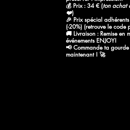
💰
Prix : 34 €
(
ton achat a
❤️
)
🎉
Prix spécial adhérent
(-20%)
(retrouve le code
🚚
Livraison
: Remise en m
événements ENJOY!
📢
Commande ta gourde e
maintenant !
🚀