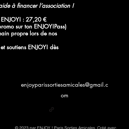
ide à financer l’association !
s ENJOY!
:
27,20 €
 promo sur ton ENJOY!Pass)
ain propre lors de nos
t soutiens ENJOY! dès
enjoyparissortiesamicales@gmail.c
om
© 2023 par ENJOY ! Paris Sorties Amicales. Créé avec