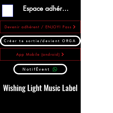
Espace adhérent
ME
NU
Devenir adhérent / ENJOY! Pass
Créer ta sortie/devient ORGA
App Mobile (android)
NotifÉvent
Wishing Light Music Label
🎶 Wishing Light Music Label – La