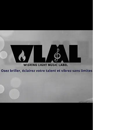
lumière des talents émergents !
(organisé par Kody)