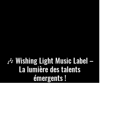
🎶 Wishing Light Music Label –
La lumière des talents
émergents !
🌐
Site Web
📱
Instagram
|
Facebook
|
YouTube
Depuis novembre 2025, Wishing
Light Music Label et Kody
soutiennent l’aventure ENJOY! et