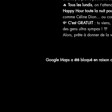
🔥 
Tous les lundis
, on t’atte
Happy Hour toute la nuit pour 
comme Céline Dion… ou com
💸 
C’est GRATUIT
 : tu viens
des gens ultra sympas ! 🎊
Alors, prête à donner de la v
Google Maps a été bloqué en raison de