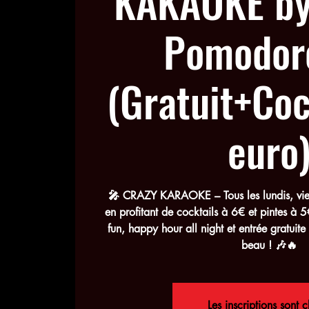
KAKAOKE by
Pomodor
(Gratuit+Coc
euro
🎤 CRAZY KARAOKE – Tous les lundis, vien
en profitant de cocktails à 6€ et pintes à 5
fun, happy hour all night et entrée gratuite !
beau ! 🎶🔥
Les inscriptions sont c