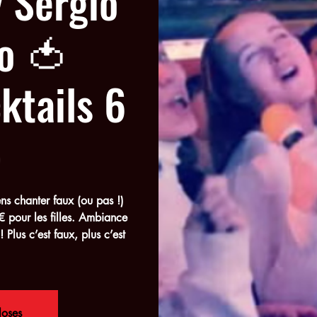
 Sergio
o 🍅
ktails 6
)
s chanter faux (ou pas !)
€ pour les filles. Ambiance
 Plus c’est faux, plus c’est
loses