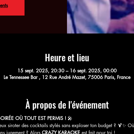
ents
Heure et lieu
15 sept. 2025, 20:30 – 16 sept. 2025, 00:00
Le Tennessee Bar , 12 Rue André Mazet, 75006 Paris, France
À propos de l'événement
OIRÉE OÙ TOUT EST PERMIS !
 🎤
peux siroter des cocktails stylés sans exploser ton budget ? 🍹✨ O
ns jugement ? Alors 
CRAZY KARAOKE
 est fait pour toi !