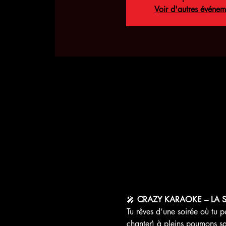
Voir d'autres événem
🎤 
CRAZY KARAOKE – LA S
Tu rêves d’une soirée où tu 
chanter) à pleins poumons sa