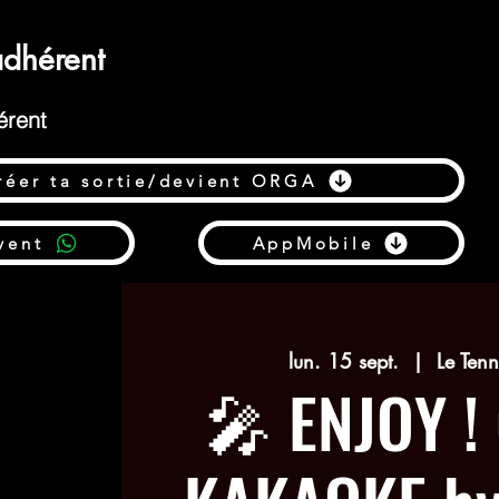
dhérent
érent
réer ta sortie/devient ORGA
vent
AppMobile
lun. 15 sept.
  |  
Le Ten
🎤 ENJOY !